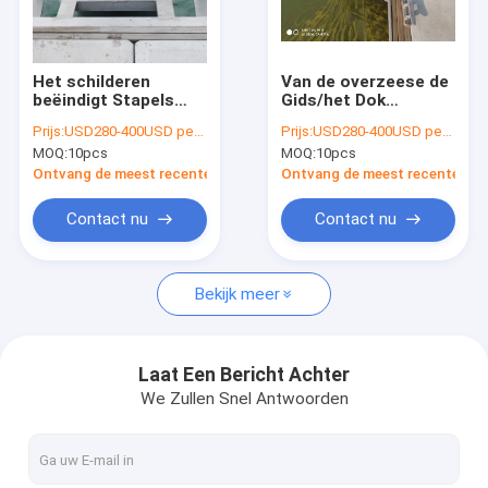
Over ons
Fabrieksreis
Het schilderen
Van de overzeese de
beëindigt Stapels
Gids/het Dok
Kwaliteitscontrole
Drijvend Dok Marine
Aluminiumstapel
Prijs:
USD280-400USD per pcs
Prijs:
USD280-400USD per pcs
Grade Aluminum
Anticorrosief voor
MOQ:
10pcs
MOQ:
10pcs
Alloy 6061 de
Drijvend Drijvend het
Contacteer ons
Stapelgids van het
Pontondok van de
Ontvang de meest recente Prijs
Ontvang de meest recente Prij
Stapelglb Roestvrije
Brugstapel GLB
staal
nieuws
Contact nu
Contact nu
Vraag een offerte aan
Bekijk meer
Mariene Drijvende Dokken
Laat Een Bericht Achter
We Zullen Snel Antwoorden
Aluminium Drijvende Dokken
Vingerdok