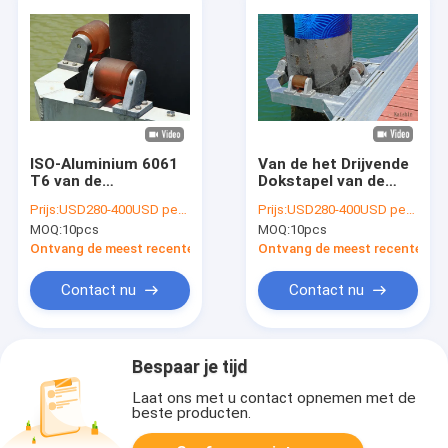
ISO-Aluminium 6061
Van de het Drijvende
T6 van de
Dokstapel van de
Certificatiestapelgids
stapelrol van het de
Prijs:
USD280-400USD per pcs
Prijs:
USD280-400USD per pcs
voor Drijvende
Gids de Drijvende
MOQ:
10pcs
MOQ:
10pcs
Pontonbrug
Ponton van de de
Rolstapel GLB
Ontvang de meest recente Prijs
Ontvang de meest recente Prij
Rubberhouder van de
de Stapelgids
Contact nu
Contact nu
Bespaar je tijd
Laat ons met u contact opnemen met de
beste producten.