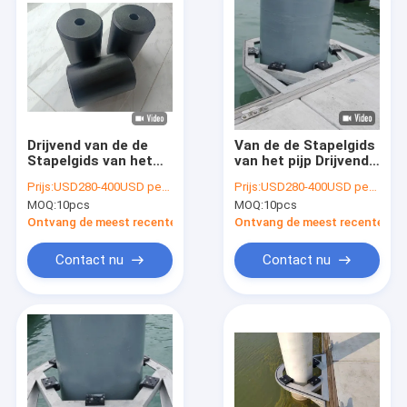
Drijvend van de de
Van de de Stapelgids
Stapelgids van het
van het pijp Drijvende
Ponton Drijvende Dok
Dok van de het Wiel
Prijs:
USD280-400USD per pcs
Prijs:
USD280-400USD per pcs
Aluminium 6061 van
de Bevestigende
MOQ:
10pcs
MOQ:
10pcs
het de Stapelglb
Installatie Houder
Roestvrije staal van
van de de Stapelglb
Ontvang de meest recente Prijs
Ontvang de meest recente Prij
T6 Materiële de
Stapel
Stapelgids
Anticorrosieve
Contact nu
Contact nu
Thuis
Producten
Videos