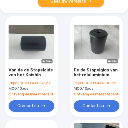
Geef uw vereiste
Van de de Stapelgids
De de Stapelgids van
van het Kaishin
het rolaluminium
Drijvende Dok de
paste de
Prijs:
USD280-400USD per pcs
Prijs:
USD280-400USD per pcs
Drijvende Dokken/van
Corrosiebestendige
MOQ:
10pcs
MOQ:
10pcs
de de Gids de
GLB-Gids van de
Rubberrol van de
Roestvrij staalstapel
Ontvang de meest recente Prijs
Ontvang de meest recente Prij
Aluminiumstapel
aan
Stapel GLB
Contact nu
Contact nu