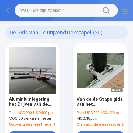
De Gids Van De Drijvend Dokstapel
(20)
Aluminiumlegering
Van de de Stapelgids
het Drijven van de
van het
Gidsmarine grade van
aluminiumdok van de
Prijs:
USD200-USD500 per square meter
Prijs:
USD280-400USD per pcs
de Dokstapel
de Rolstapel GLB van
MOQ:
50 vierkante meter
MOQ:
10pcs
Weerstand van de de
Marine Grade
Weerstandscorrosie
Aluminum Pile Guide
Ontvang de meest recente Prijs
Ontvang de meest recente Prij
de UV
de Rubbergids van de