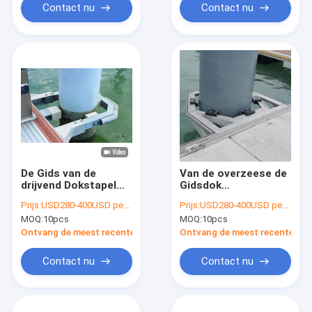
het Drijvende
Contact nu
Contact nu
Dokstapel
De Gids van de
Van de overzeese de
drijvend Dokstapel
Gidsdok
voor van het de
Aluminiumstapel
Prijs:
USD280-400USD per pcs
Prijs:
USD280-400USD per pcs
Stapelglb Drijvende
Anticorrosief voor
MOQ:
10pcs
MOQ:
10pcs
Ponton van de Stapel
Drijvend Drijvend het
de Rubberrol Gids
Pontondok van de
Ontvang de meest recente Prijs
Ontvang de meest recente Prij
van de de
Brugstapel GLB
Stapelhouder
Contact nu
Contact nu