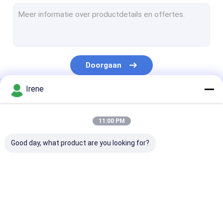
Mariene Aluminiumdoorgangen
De Gids van de drijvend Dokstapel
Cleats van de dokmeertros
Doorgaan
Dokmacht en Watervoetstuk
Irene
Dok die Kappen opstapelen
Onze Categorieën
Mariene Rubberstootkussens
11:00 PM
Plastic Houten Dek
Good day, what product are you looking for?
Drijvende Bootdokken
Het drijven Dokontwerp
Mariene Drijvende
Aluminium Drijvende
Vingerdok
Modulair Drijvend Dok
Dokken
Dokken