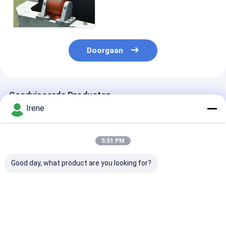
aluminiumstapel
Requirments van
systeemklanten verankeren
Doorgaan
Geadviseerde Producten
Irene
5:51 PM
Good day, what product are you looking for?
Aluminiumlegering
Van de de Stapelgids
De Gids van de
het Drijven van de
van het
drijvend Dokst
Gidsmarine grade
aluminiumdok van de
voor van het d
van de Dokstapel
de Rolstapel GLB van
Stapelglb Drij
Weerstand van de de
Marine Grade
Ponton van de