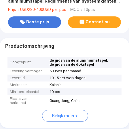
aluminiumstapel Requirments van systeemklanten
verankeren
Prijs：USD280-400USD per pcs
MOQ：10pcs
Beste prijs
Contact nu
Productomschrijving
,
de gids van de aluminiumstapel
Hoogtepunt
de gids van de dokstapel
Levering vermogen
500pcs per maand
Levertijd
10-15 het werkdagen
Merknaam
Kaishin
Min. bestelaantal
10pcs
Plaats van
Guangdong, China
herkomst
Bekijk meer