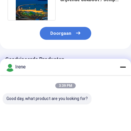
drijvende aluminium gang
Doorgaan
Geadviseerde Producten
Irene
3:39 PM
Good day, what product are you looking for?
Marine-grade
Op maat gemaakte
Krasbestendig
aluminium legering
vingerdok met
Drijvende Pon
6061 T6 Finger Dock
maritiem
Vingersteiger 
Floating Pontoon
aluminiumlegering
Marine-kwalite