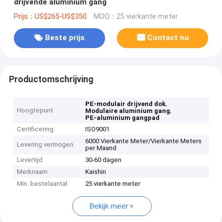
drijvende aluminium gang
Prijs：US$265-US$350
MOQ：25 vierkante meter
Beste prijs
Contact nu
Productomschrijving
,
PE-modulair drijvend dok
Hoogtepunt
,
Modulaire aluminium gang
PE-aluminium gangpad
Certificering
ISO9001
6000 Vierkante Meter/Vierkante Meters
Levering vermogen
per Maand
Levertijd
30-60 dagen
Merknaam
Kaishin
Min. bestelaantal
25 vierkante meter
Bekijk meer