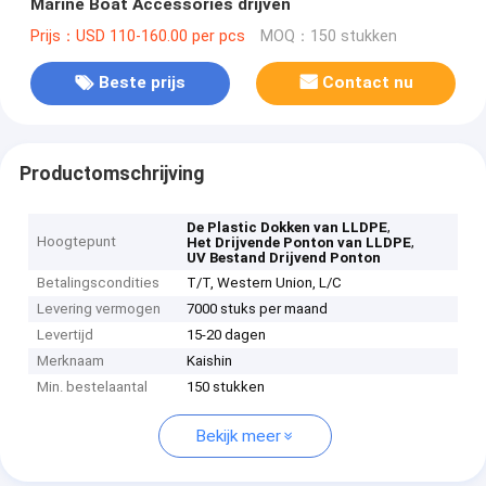
Marine Boat Accessories drijven
Prijs：USD 110-160.00 per pcs
MOQ：150 stukken
Beste prijs
Contact nu
Productomschrijving
,
De Plastic Dokken van LLDPE
Hoogtepunt
,
Het Drijvende Ponton van LLDPE
UV Bestand Drijvend Ponton
Betalingscondities
T/T, Western Union, L/C
Levering vermogen
7000 stuks per maand
Levertijd
15-20 dagen
Merknaam
Kaishin
Min. bestelaantal
150 stukken
Bekijk meer