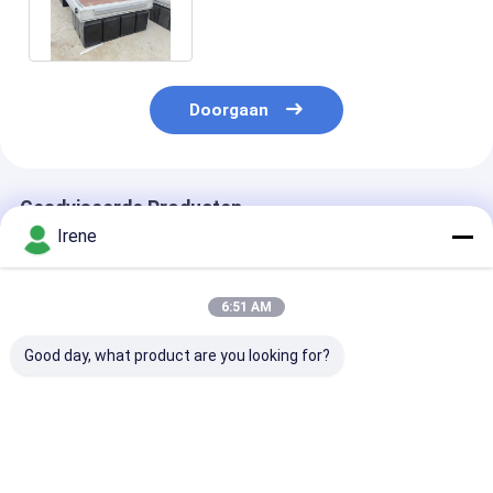
Boat Accessories drijven
Doorgaan
Geadviseerde Producten
Irene
6:51 AM
Good day, what product are you looking for?
Aanpasbare
Corrosiebestendige
Aanpasbare gr
Afmetingen
LLDPE-zwevende dok
LLDPE drijven
Corrosiebestendige
met aanpasbare
met gladde
LLDPE Drijvende
afmetingen en niet-
oppervlakte en
Steiger met 5 mm
glijdend oppervlak
corrosiebeste