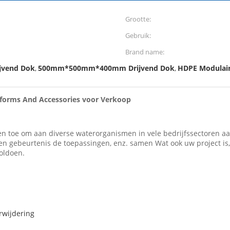
Grootte:
Gebruik:
Brand name:
jvend Dok
500mm*500mm*400mm Drijvend Dok
HDPE Modulair
,
,
tforms And Accessories voor Verkoop
en toe om aan diverse waterorganismen in vele bedrijfssectoren 
en gebeurtenis de toepassingen, enz. samen Wat ook uw project is, 
oldoen.
rwijdering