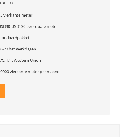
HDPE001
25 vierkante meter
USD90-USD130 per square meter
Standaardpakket
10-20 het werkdagen
L/C, T/T, Western Union
60000 vierkante meter per maand