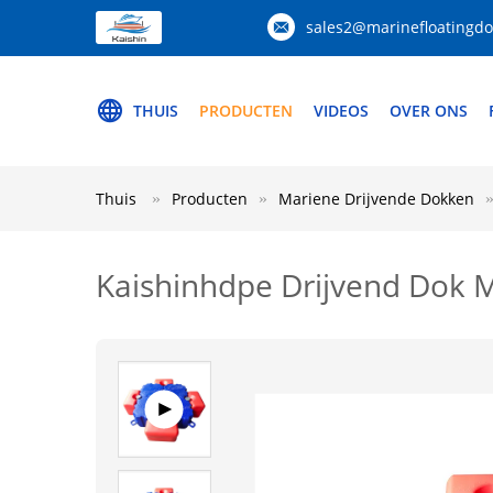
sales2@marinefloatingd
THUIS
PRODUCTEN
VIDEOS
OVER ONS
Thuis
Producten
Mariene Drijvende Dokken
Kaishinhdpe Drijvend Dok M