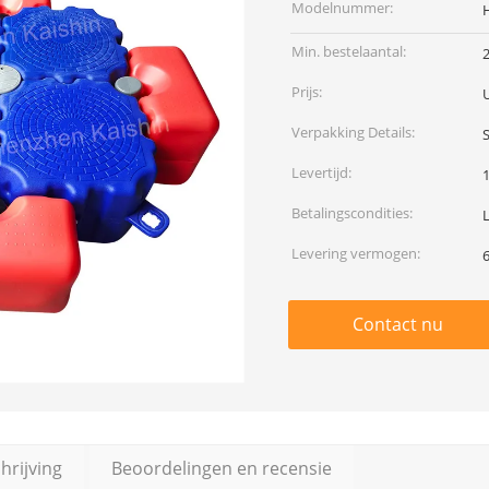
Modelnummer:
Min. bestelaantal:
Prijs:
Verpakking Details:
Levertijd:
Betalingscondities:
Levering vermogen:
Contact nu
rijving
Beoordelingen en recensie