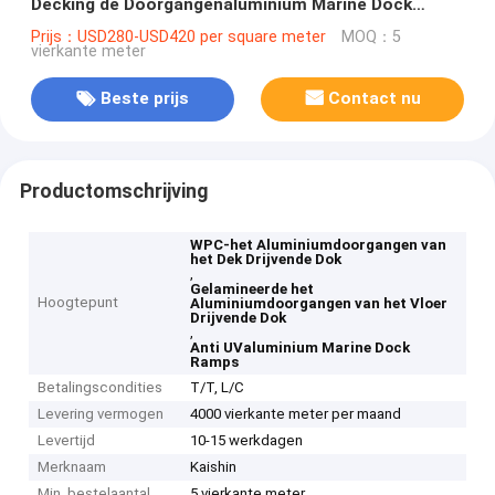
Decking de Doorgangenaluminium Marine Dock
Ramps
Prijs：USD280-USD420 per square meter
MOQ：5
vierkante meter
Beste prijs
Contact nu
Productomschrijving
WPC-het Aluminiumdoorgangen van
het Dek Drijvende Dok
,
Gelamineerde het
Hoogtepunt
Aluminiumdoorgangen van het Vloer
Drijvende Dok
,
Anti UValuminium Marine Dock
Ramps
Betalingscondities
T/T, L/C
Levering vermogen
4000 vierkante meter per maand
Levertijd
10-15 werkdagen
Merknaam
Kaishin
Min. bestelaantal
5 vierkante meter