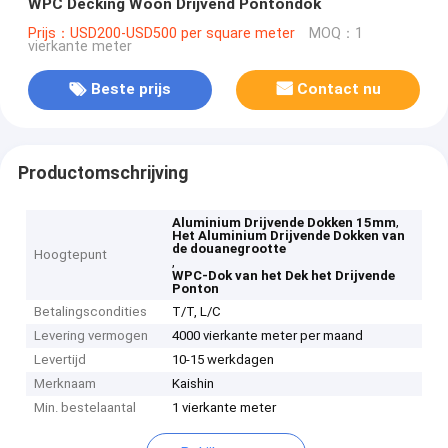
WPC Decking Woon Drijvend Pontondok
Prijs：USD200-USD500 per square meter
MOQ：1
vierkante meter
Beste prijs
Contact nu
Productomschrijving
,
Aluminium Drijvende Dokken 15mm
Het Aluminium Drijvende Dokken van
de douanegrootte
Hoogtepunt
,
WPC-Dok van het Dek het Drijvende
Ponton
Betalingscondities
T/T, L/C
Levering vermogen
4000 vierkante meter per maand
Levertijd
10-15 werkdagen
Merknaam
Kaishin
Min. bestelaantal
1 vierkante meter