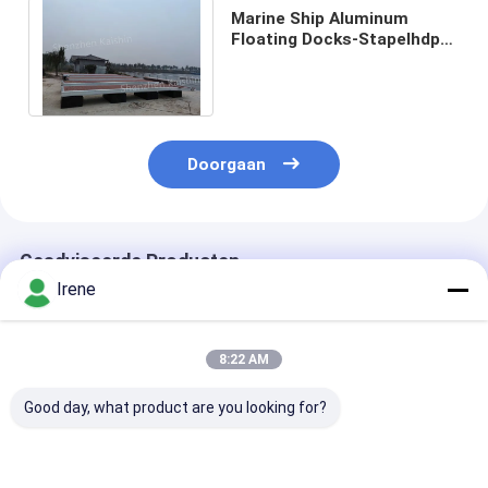
Marine Ship Aluminum
Floating Docks-Stapelhdpe
WPC Decking Woon Drijvend
Pontondok
Doorgaan
Geadviseerde Producten
Irene
8:22 AM
Good day, what product are you looking for?
Marine-grade
Op maat gemaakte
Krasbestendig