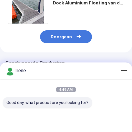
Dock Aluminium Floating van de
douanegrootte voor Jachtclub
Doorgaan
Geadviseerde Producten
Irene
4:49 AM
Good day, what product are you looking for?
Aluminium drijvend
De Drijvende
Duurzaam het
dok voor Jetty
Dokkenaluminium
Drijvende Dok
Marine Boating
van Marine Floating
van de