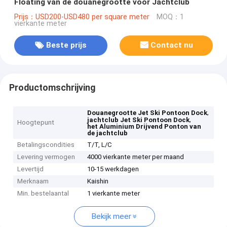
Floating van de douanegrootte voor Jachtclub
Prijs：USD200-USD480 per square meter
MOQ：1
vierkante meter
Beste prijs
Contact nu
Productomschrijving
,
Douanegrootte Jet Ski Pontoon Dock
,
jachtclub Jet Ski Pontoon Dock
Hoogtepunt
het Aluminium Drijvend Ponton van
de jachtclub
Betalingscondities
T/T, L/C
Levering vermogen
4000 vierkante meter per maand
Levertijd
10-15 werkdagen
Merknaam
Kaishin
Min. bestelaantal
1 vierkante meter
Bekijk meer