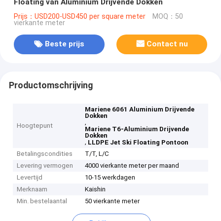
Floating van Aluminium Drijvende Dokken
Prijs：USD200-USD450 per square meter
MOQ：50
vierkante meter
Beste prijs
Contact nu
Productomschrijving
Mariene 6061 Aluminium Drijvende
Dokken
,
Hoogtepunt
Mariene T6-Aluminium Drijvende
Dokken
,
LLDPE Jet Ski Floating Pontoon
Betalingscondities
T/T, L/C
Levering vermogen
4000 vierkante meter per maand
Levertijd
10-15 werkdagen
Merknaam
Kaishin
Min. bestelaantal
50 vierkante meter