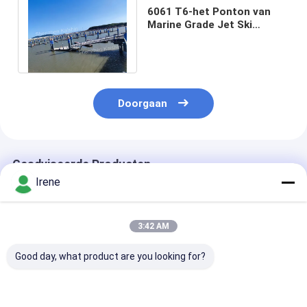
6061 T6-het Ponton van
Marine Grade Jet Ski
Floating van Aluminium
Drijvende Dokken
Doorgaan
Geadviseerde Producten
Irene
3:42 AM
Good day, what product are you looking for?
Aluminium drijvend
De Drijvende
Duurzaam het