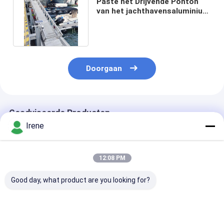
Paste het Drijvende Ponton
van het jachthavensaluminium
6061 Privé Dokpijler aan
Doorgaan
Geadviseerde Producten
Irene
12:08 PM
Good day, what product are you looking for?
Aluminium drijvend
De Drijvende
Duurzaam het
dok voor Jetty
Dokkenaluminium
Drijvende Dok