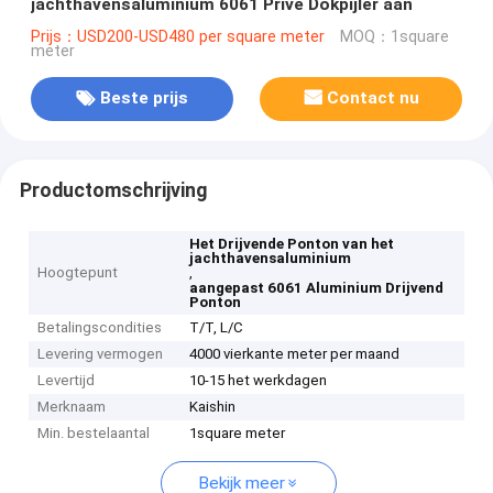
jachthavensaluminium 6061 Privé Dokpijler aan
Prijs：USD200-USD480 per square meter
MOQ：1square
meter
Beste prijs
Contact nu
Productomschrijving
Het Drijvende Ponton van het
jachthavensaluminium
Hoogtepunt
,
aangepast 6061 Aluminium Drijvend
Ponton
Betalingscondities
T/T, L/C
Levering vermogen
4000 vierkante meter per maand
Levertijd
10-15 het werkdagen
Merknaam
Kaishin
Min. bestelaantal
1square meter
Bekijk meer