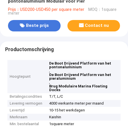
pontonaluminium Modulair voor Pier
Prijs：USD200-USD450 per square meter
MOQ：1square
meter
Beste prijs
Contact nu
Productomschrijving
De Boot Drijvend Platform van het
pontonaluminium
,
De Boot Drijvend Platform van het
Hoogtepunt
pieraluminium
,
Brug Modulaire Marina Floating
Docks
Betalingscondities
T/T, L/C
Levering vermogen
4000 vierkante meter per maand
Levertijd
10-15 het werkdagen
Merknaam
Kaishin
Min. bestelaantal
1square meter