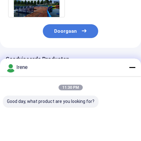
docks floating bridge Boot
Doorgaan
Geadviseerde Producten
Irene
11:30 PM
Good day, what product are you looking for?
Aanpasbare Jacht
Eenvoudige montage
Floating dock 
Drijvend Dok met
UV- en
aluminiumlege
6061 Aluminium
zoutwaterbestendig
van maritieme
Legering, 250kg
Aanpasbare
kwaliteit 6061
Laadvermogen en UV
afmetingen
modulair ontw