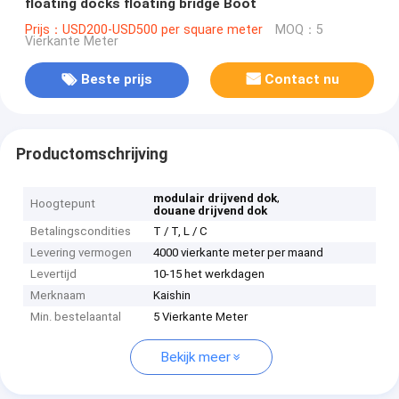
floating docks floating bridge Boot
Prijs：USD200-USD500 per square meter
MOQ：5
Vierkante Meter
Beste prijs
Contact nu
Productomschrijving
,
modulair drijvend dok
Hoogtepunt
douane drijvend dok
Betalingscondities
T / T, L / C
Levering vermogen
4000 vierkante meter per maand
Levertijd
10-15 het werkdagen
Merknaam
Kaishin
Min. bestelaantal
5 Vierkante Meter
Bekijk meer