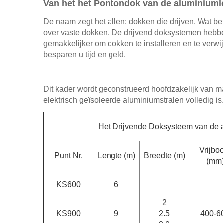
Van het het Pontondok van de aluminiumle
De naam zegt het allen: dokken die drijven. Wat b
over vaste dokken. De drijvend doksystemen hebbe
gemakkelijker om dokken te installeren en te verw
besparen u tijd en geld.
Dit kader wordt geconstrueerd hoofdzakelijk van 
elektrisch geïsoleerde aluminiumstralen volledig 
Het Drijvende Doksysteem van de 
Vrijbo
Punt Nr.
Lengte (m)
Breedte (m)
(mm
KS600
6
2
KS900
9
2.5
400-6