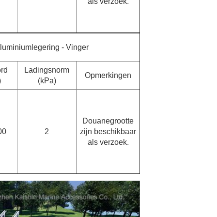
als verzoek.
luminiumlegering - Vinger
ord
Ladingsnorm
Opmerkingen
)
(kPa)
Douanegrootte
00
2
zijn beschikbaar
als verzoek.