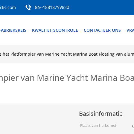
ocks.com
86--18818799820
FABRIEKSREIS
KWALITEITSCONTROLE
CONTACTEER ONS
VRA
de het Platformpier van Marine Yacht Marina Boat Floating van al
rmpier van Marine Yacht Marina Bo
Basisinformatie
Plaats van herkomst: