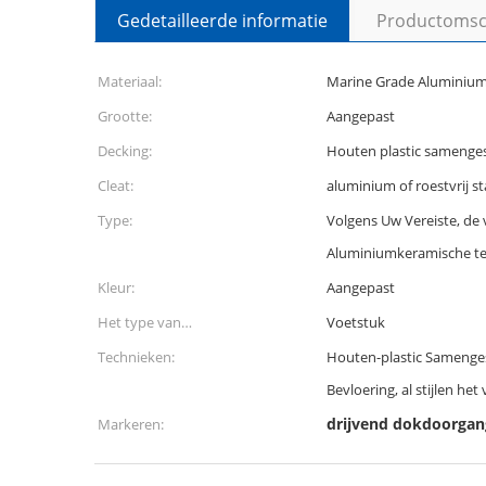
Gedetailleerde informatie
Productomsch
Materiaal:
Marine Grade Aluminium
Grootte:
Aangepast
Decking:
Houten plastic samenges
Cleat:
aluminium of roestvrij st
Type:
Volgens Uw Vereiste, de 
Aluminiumkeramische te
Kleur:
Aangepast
Het type van
Voetstuk
bevloeringstoebehoren:
Technieken:
Houten-plastic Samenges
Bevloering, al stijlen het
drijvend dokdoorgan
Markeren: