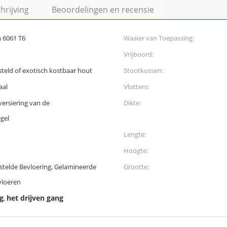
rijving
Beoordelingen en recensie
 6061 T6
Waaier van Toepassing:
Vrijboord:
teld of exotisch kostbaar hout
Stootkussen:
aal
Vlotters:
versiering van de
Dikte:
gel
Lengte:
Hoogte:
telde Bevloering, Gelamineerde
Grootte:
 vloeren
g
het drijven gang
,