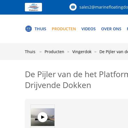
sales2@marinefloatingd
THUIS
PRODUCTEN
VIDEOS
OVER ONS
Thuis
Producten
Vingerdok
De Pijler van 
De Pijler van de het Platfo
Drijvende Dokken