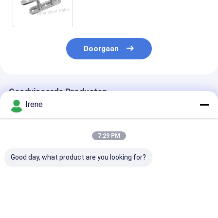
voor Dokboot Marine Hardware
Foldable Boat Cleats
Doorgaan
Geadviseerde Producten
Irene
7:29 PM
Good day, what product are you looking for?
Hoge sterkte
316 Roestvrij staal
Marine Steel
roestvrijstalen
bootcleavers Marine
Waterproof M
jachtdekkleppen
hardware OEM
Dock-Cleats
aangepaste dock
bootcleaver Yacht
weerspiegelen
mooring kleppen
accessoires
Cleat van het