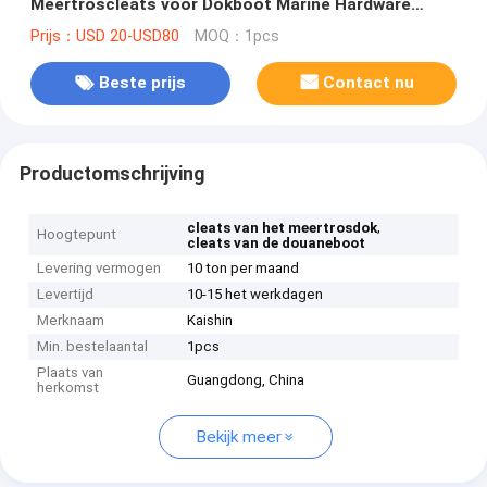
Meertroscleats voor Dokboot Marine Hardware
Foldable Boat Cleats
Prijs：USD 20-USD80
MOQ：1pcs
Beste prijs
Contact nu
Productomschrijving
,
cleats van het meertrosdok
Hoogtepunt
cleats van de douaneboot
Levering vermogen
10 ton per maand
Levertijd
10-15 het werkdagen
Merknaam
Kaishin
Min. bestelaantal
1pcs
Plaats van
Guangdong, China
herkomst
Bekijk meer