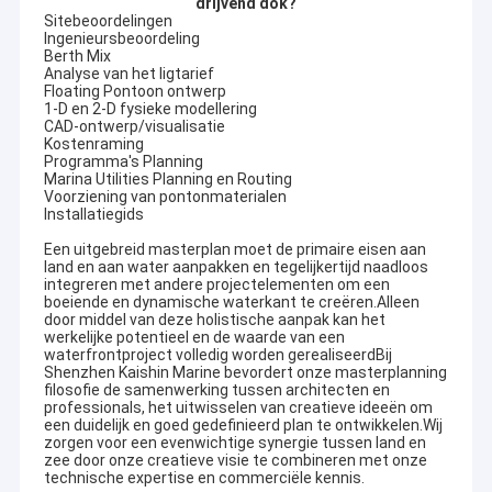
drijvend dok?
Sitebeoordelingen
Ingenieursbeoordeling
Berth Mix
Analyse van het ligtarief
Floating Pontoon ontwerp
1-D en 2-D fysieke modellering
CAD-ontwerp/visualisatie
Kostenraming
Programma's Planning
Marina Utilities Planning en Routing
Voorziening van pontonmaterialen
Installatiegids
Een uitgebreid masterplan moet de primaire eisen aan
land en aan water aanpakken en tegelijkertijd naadloos
integreren met andere projectelementen om een
boeiende en dynamische waterkant te creëren.Alleen
door middel van deze holistische aanpak kan het
werkelijke potentieel en de waarde van een
waterfrontproject volledig worden gerealiseerdBij
Shenzhen Kaishin Marine bevordert onze masterplanning
filosofie de samenwerking tussen architecten en
professionals, het uitwisselen van creatieve ideeën om
een duidelijk en goed gedefinieerd plan te ontwikkelen.Wij
zorgen voor een evenwichtige synergie tussen land en
zee door onze creatieve visie te combineren met onze
technische expertise en commerciële kennis.