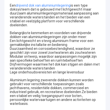
Een
drijvend dok van aluminiumlegering
is een type
doksysteem dat is gebouwd met lichtgewicht maar
duurzaam aluminiumlegeringsmateriaal.aanpassing aan
veranderende waterstanden en het bieden van een
stabiel en veelzijdig platform voor verschillende
doeleinden.
Belangrijkste kenmerken en voordelen van drijvende
dokken van aluminiumlegeringen zijn onder meer:
Een lichtgewicht en stevig aluminium frame voor een
gemakkelijke installatie en bediening
Duurzaamheid en corrosiebestendigheid, waardoor ze
geschikt zijn voor zowel zoetwateren als zoutwateren
Modulair ontwerp, waardoor aanpassingen mogelijk zijn
aan specifieke behoeften en ruimtebehoeften
Drijfvermogen waarmee het dok kan stijgen en dalen met
veranderende waterstanden
Lage onderhoudsvereisten en lange levensduur
Aluminium legering zwevende dokken kunnen worden
gebruikt voor verschillende toepassingen zoals
jachthavens, residentiële dokken, commercieel en
industrieel gebruik, en recreatieve doeleinden.Ze bieden
een stabiel en veilig toegangspunt voor boten.,
persoonlijke watervaartuigen en andere activiteiten op
waterbasis.