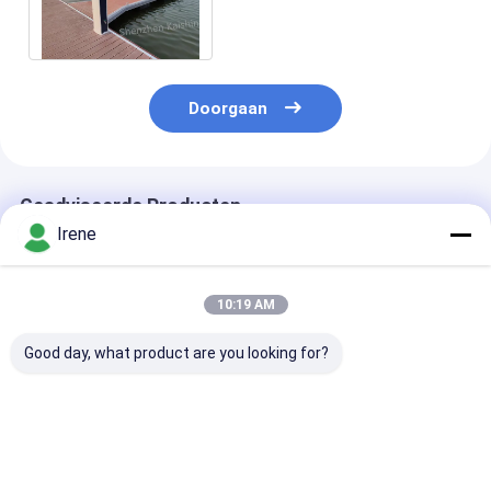
van Drijvende Dokken
Samengestelde Decking
Doorgaan
Geadviseerde Producten
Irene
10:19 AM
Good day, what product are you looking for?
Aanpasbare Jacht
Eenvoudige montage
Floating dock 
Drijvend Dok met
UV- en
aluminiumlege
6061 Aluminium
zoutwaterbestendig
van maritieme
Legering, 250kg
Aanpasbare
kwaliteit 6061
Laadvermogen en UV
afmetingen
modulair ontw