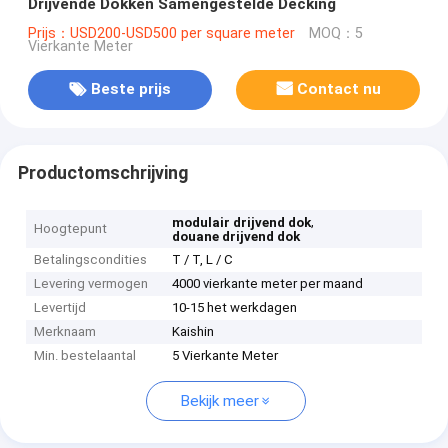
Drijvende Dokken Samengestelde Decking
Prijs：USD200-USD500 per square meter
MOQ：5
Vierkante Meter
Beste prijs
Contact nu
Productomschrijving
,
modulair drijvend dok
Hoogtepunt
douane drijvend dok
Betalingscondities
T / T, L / C
Levering vermogen
4000 vierkante meter per maand
Levertijd
10-15 het werkdagen
Merknaam
Kaishin
Min. bestelaantal
5 Vierkante Meter
Bekijk meer